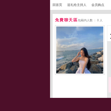
回首页
送礼给主持人
会员购点
免費聊天區
包厢内人数 ： 0 人