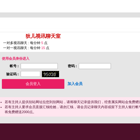
您即将进入 [
狄儿视讯聊天室
]
一对多视讯聊天 : 每分钟
5
点
一对一视讯聊天 : 每分钟
15
点
使用会员身份进入
帐号 :
密码 :
验证码 :
加入会员
若有主持人提供别站网址拉您到别网站，请将聊天记录提供我们，经查属实网站会免费赠送
若有主持人要求会员直接汇钱给她，请勿汇钱，请会员记录聊天内容或留下主持人银行帐
将免费赠送2000点。